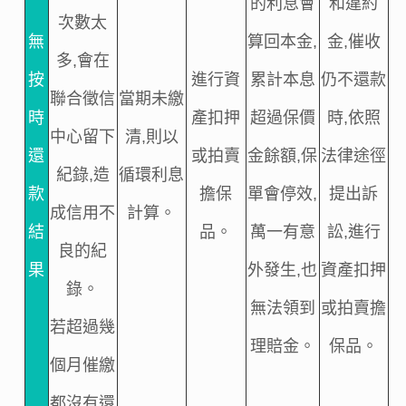
的利息會
和違約
次數太
無
算回本金,
金,催收
多,會在
按
進行資
累計本息
仍不還款
聯合徵信
當期未繳
時
產扣押
超過保價
時,依照
中心留下
清,則以
還
或拍賣
金餘額,保
法律途徑
紀錄,造
循環利息
款
擔保
單會停效,
提出訴
成信用不
計算。
結
品。
萬一有意
訟,進行
良的紀
果
外發生,也
資產扣押
錄。
無法領到
或拍賣擔
若超過幾
理賠金。
保品。
個月催繳
都沒有還