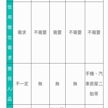
信
用
徵
需求
不需要
需要
不需要
不需要
信
需
求
擔
手機、汽
保
不一定
無
無
無
車房屋二
人/
胎等
品