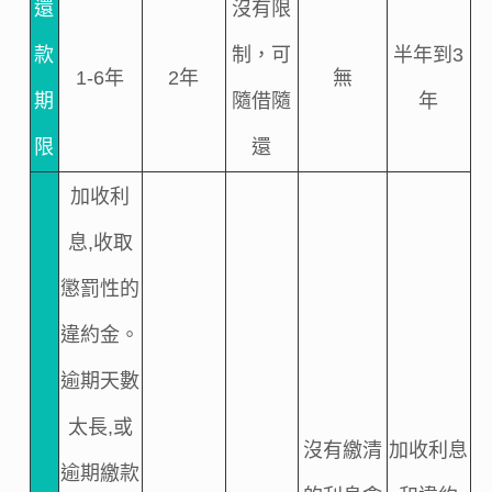
還
沒有限
款
制，可
半年到3
1-6年
2年
無
期
隨借隨
年
限
還
加收利
息,收取
懲罰性的
違約金。
逾期天數
太長,或
沒有繳清
加收利息
逾期繳款