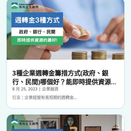
3種企業週轉金籌措方式(政府、銀
行、民間)哪個好？能即時提供資源的
最好！
8 月 25, 2023
|
企業融資
引言：企業經營有長短期的週轉金...