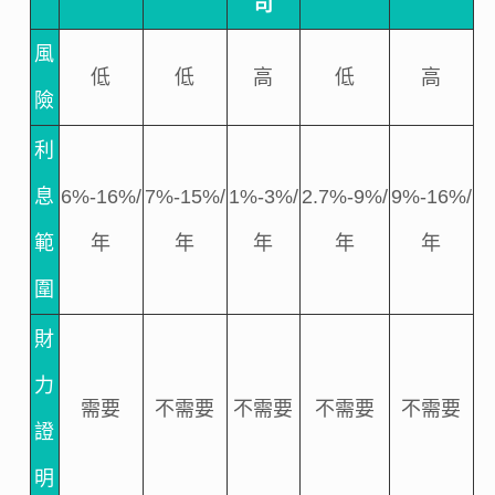
司
風
低
低
高
低
高
險
利
息
6%-16%/
7%-15%/
1%-3%/
2.7%-9%/
9%-16%/
範
年
年
年
年
年
圍
財
力
需要
不需要
不需要
不需要
不需要
證
明